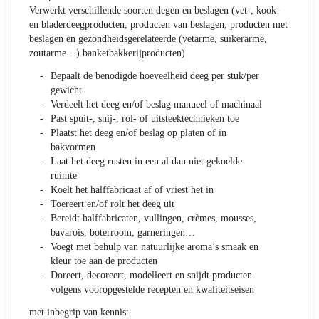
Verwerkt verschillende soorten degen en beslagen (vet-, kook-
en bladerdeegproducten, producten van beslagen, producten met
beslagen en gezondheidsgerelateerde (vetarme, suikerarme,
zoutarme…) banketbakkerijproducten)
Bepaalt de benodigde hoeveelheid deeg per stuk/per
gewicht
Verdeelt het deeg en/of beslag manueel of machinaal
Past spuit-, snij-, rol- of uitsteektechnieken toe
Plaatst het deeg en/of beslag op platen of in
bakvormen
Laat het deeg rusten in een al dan niet gekoelde
ruimte
Koelt het halffabricaat af of vriest het in
Toereert en/of rolt het deeg uit
Bereidt halffabricaten, vullingen, crèmes, mousses,
bavarois, boterroom, garneringen…
Voegt met behulp van natuurlijke aroma’s smaak en
kleur toe aan de producten
Doreert, decoreert, modelleert en snijdt producten
volgens vooropgestelde recepten en kwaliteitseisen
met inbegrip van kennis: