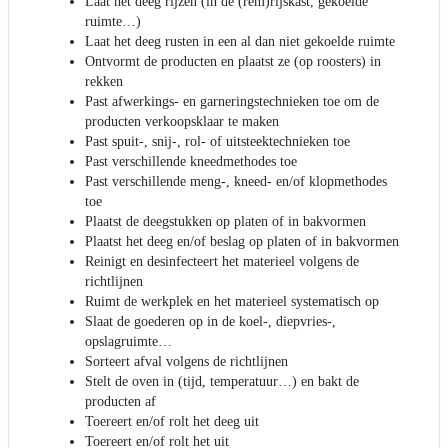
Laat het deeg rijzen (in de (rem)rijskast, gekoelde
ruimte…)
Laat het deeg rusten in een al dan niet gekoelde ruimte
Ontvormt de producten en plaatst ze (op roosters) in
rekken
Past afwerkings- en garneringstechnieken toe om de
producten verkoopsklaar te maken
Past spuit-, snij-, rol- of uitsteektechnieken toe
Past verschillende kneedmethodes toe
Past verschillende meng-, kneed- en/of klopmethodes
toe
Plaatst de deegstukken op platen of in bakvormen
Plaatst het deeg en/of beslag op platen of in bakvormen
Reinigt en desinfecteert het materieel volgens de
richtlijnen
Ruimt de werkplek en het materieel systematisch op
Slaat de goederen op in de koel-, diepvries-,
opslagruimte…
Sorteert afval volgens de richtlijnen
Stelt de oven in (tijd, temperatuur…) en bakt de
producten af
Toereert en/of rolt het deeg uit
Toereert en/of rolt het uit