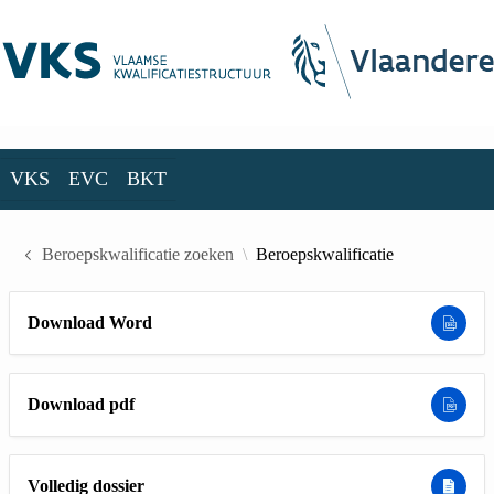
Skip to Main Content
VKS
EVC
BKT
VKS
EVC
BKT
Beroepskwalificatie zoeken
Beroepskwalificatie
Download Word
Download pdf
Volledig dossier