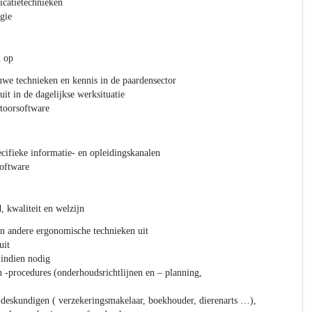
catietechnieken
gie
d op
uwe technieken en kennis in de paardensector
it in de dagelijkse werksituatie
toorsoftware
ecifieke informatie- en opleidingskanalen
software
, kwaliteit en welzijn
 en andere ergonomische technieken uit
uit
 indien nodig
en -procedures (onderhoudsrichtlijnen en – planning,
 deskundigen ( verzekeringsmakelaar, boekhouder, dierenarts …),