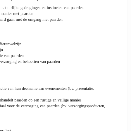
e natuurlijke gedragingen en instincten van paarden
e manier met paarden
epaard gaan met de omgang met paarden
dierenwelzijn
jn
ie van paarden
verzorging en behoeften van paarden
unctie van hun deelname aan evenementen (bv. presentatie,
ehandelt paarden op een rustige en veilige manier
iaal voor de verzorging van paarden (bv. verzorgingsproducten,
zorging