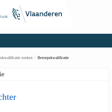
skwalificatie zoeken
Beroepskwalificatie
ie
chter