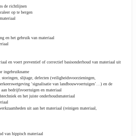
s de richtlijnen
raleer op te bergen
materiaal
ng en het gebruik van materiaal
riaal
riaal en voert preventief of correctief basisonderhoud van materiaal uit
oor ingebruikname
, storingen, slijtage, defecten (veiligheidsvoorzieningen,
verkeerswetgeving ‘signalisatie van landbouwvoertuigen’…) en de
aan bedrijfsvoertuigen en materiaal
dstechniek en het juiste onderhoudsmateriaal
riaal
erkzaamheden uit aan het materiaal (reinigen materiaal,
d van hippisch materiaal