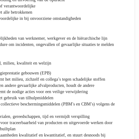
of verantwoordelijke
t alle betrokkenen
woordelijke in bij onvoorziene omstandigheden
lijkheden van werknemer, werkgever en de hiërarchische lijn
dure om incidenten, ongevallen of gevaarlijke situaties te melden
 milieu, kwaliteit en welzijn
gieprestatie gebouwen (EPB)
mt het milieu, zichzelf en collega’s tegen schadelijke stoffen
n andere gevaarlijke afvalproducten, houdt de andere
emt de nodige acties voor een veilige verwijdering
t gebruik van tilhulpmiddelen
n collectieve beschermingsmiddelen (PBM’s en CBM’s) volgens de
ialen, gereedschappen, tijd en vermijdt verspilling
 voor traceerbaarheid van producten en uitgevoerde werken door
builtplan
aamheden kwalitatief en kwantitatief, en stuurt desnoods bij