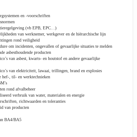
rgsystemen en -voorschriften
itsnormen
atieregelgeving (vb EPB, EPC…)
lijkheden van werknemer, werkgever en de hiërarchische lijn
htingen rond veiligheid
dure om incidenten, ongevallen of gevaarlijke situaties te melden
ende asbesthoudende producten
ico’s van asbest, kwarts- en houtstof en andere gevaarlijke
co’s van elektriciteit, lawaai, trillingen, brand en explosies
hef-, til- en werktechnieken
BM’s
ten rond afvalbeheer
iseerd verbruik van water, materialen en energie
schriften, richtwaarden en toleranties
id van producten
van BA4/BA5