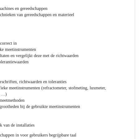
machines en gereedschappen
chnieken van gereedschappen en materieel
correct in
eke meetinstrumenten
ltaten en vergelijkt deze met de richtwaarden
olerantiewaarden
schriften, richtwaarden en toleranties
ieke meetinstrumenten (refractometer, stofmeting, luxmeter,
r …)
 meetmethoden
grootheden bij de gebruikte meetinstrumenten
k van de installaties
schappen in voor gebruikers begrijpbare taal