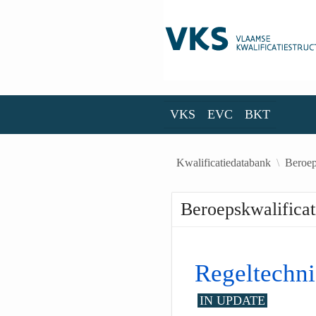
Skip to Main Content
VKS
EVC
BKT
VKS
EVC
BKT
Kwalificatiedatabank
Beroep
Beroepskwalificat
Regeltechni
IN UPDATE