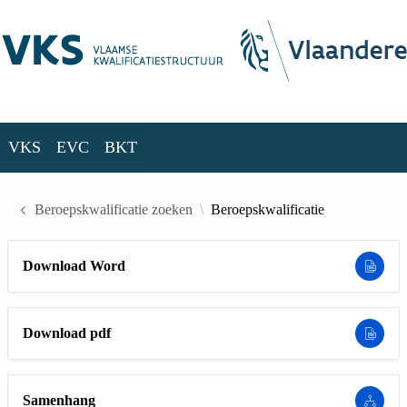
Skip to Main Content
VKS
EVC
BKT
VKS
EVC
BKT
Beroepskwalificatie zoeken
Beroepskwalificatie
Download Word
Download pdf
Samenhang