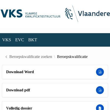
Skip to Main Content
VKS
EVC
BKT
VKS
EVC
BKT
Beroepskwalificatie zoeken
Beroepskwalificatie
Download Word
Download pdf
Volledig dossier