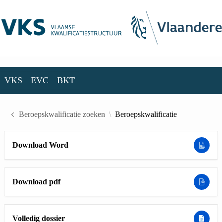
Skip to Main Content
VKS
EVC
BKT
VKS
EVC
BKT
Beroepskwalificatie zoeken
Beroepskwalificatie
Download Word
Download pdf
Volledig dossier