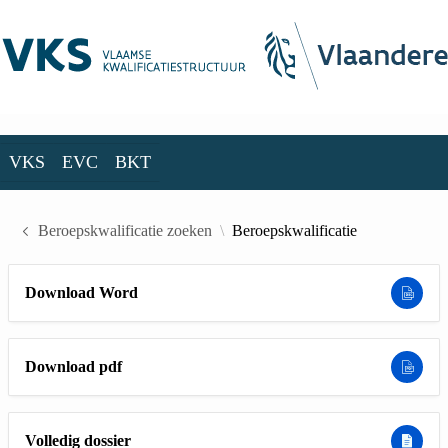
Skip to Main Content
VKS
EVC
BKT
VKS
EVC
BKT
Beroepskwalificatie zoeken
Beroepskwalificatie
Download Word
Download pdf
Volledig dossier