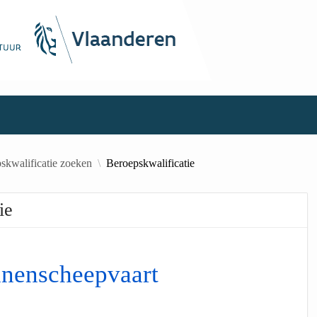
skwalificatie zoeken
Beroepskwalificatie
ie
nnenscheepvaart