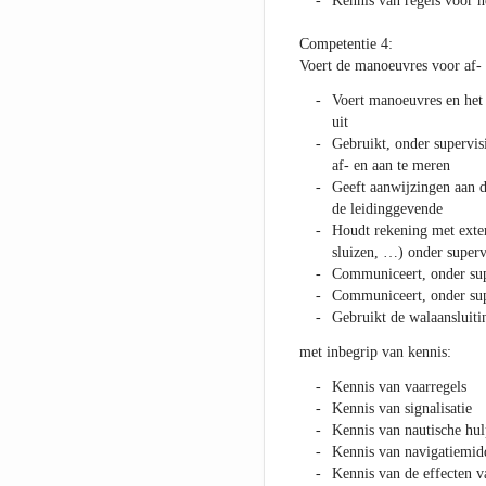
Kennis van regels voor 
Competentie 4:
Voert de manoeuvres voor af- 
Voert manoeuvres en het 
uit
Gebruikt, onder supervis
af- en aan te meren
Geeft aanwijzingen aan 
de leidinggevende
Houdt rekening met exter
sluizen, …) onder superv
Communiceert, onder sup
Communiceert, onder supe
Gebruikt de walaansluiti
met inbegrip van kennis:
Kennis van vaarregels
Kennis van signalisatie
Kennis van nautische hu
Kennis van navigatiemidd
Kennis van de effecten 