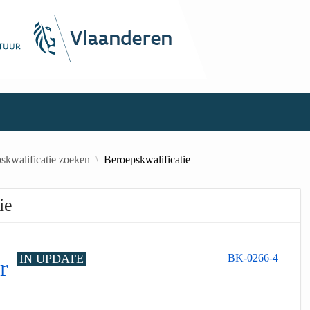
skwalificatie zoeken
Beroepskwalificatie
ie
IN UPDATE
BK-0266-4
er