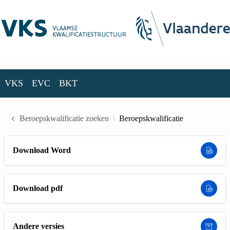
Skip to Main Content
VKS
EVC
BKT
VKS
EVC
BKT
Beroepskwalificatie zoeken
Beroepskwalificatie
Download Word
Download pdf
Andere versies