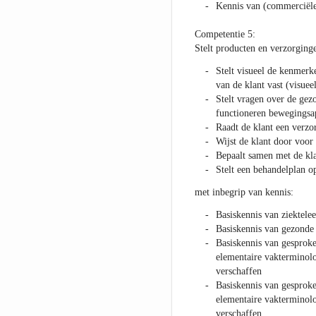
Kennis van (commerciël
Competentie 5:
Stelt producten en verzorging
Stelt visueel de kenmerk
van de klant vast (visuee
Stelt vragen over de gez
functioneren bewegingsa
Raadt de klant een verzo
Wijst de klant door voor
Bepaalt samen met de kla
Stelt een behandelplan op
met inbegrip van kennis:
Basiskennis van ziektele
Basiskennis van gezonde
Basiskennis van gesproke
elementaire vakterminolo
verschaffen
Basiskennis van gesproke
elementaire vakterminolo
verschaffen