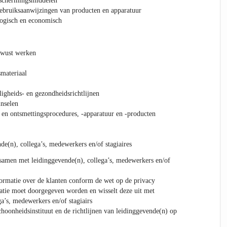
eschermingsmiddelen
ebruiksaanwijzingen van producten en apparatuur
ogisch en economisch
ewust werken
materiaal
ligheids- en gezondheidsrichtlijnen
inselen
en ontsmettingsprocedures, -apparatuur en -producten
e(n), collega’s, medewerkers en/of stagiaires
amen met leidinggevende(n), collega’s, medewerkers en/of
ormatie over de klanten conform de wet op de privacy
atie moet doorgegeven worden en wisselt deze uit met
a’s, medewerkers en/of stagiairs
choonheidsinstituut en de richtlijnen van leidinggevende(n) op