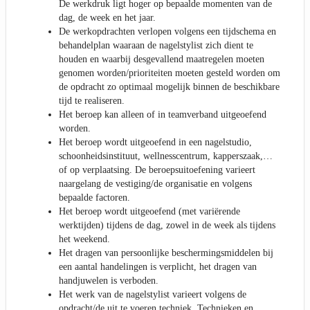
De werkdruk ligt hoger op bepaalde momenten van de
dag, de week en het jaar.
De werkopdrachten verlopen volgens een tijdschema en
behandelplan waaraan de nagelstylist zich dient te
houden en waarbij desgevallend maatregelen moeten
genomen worden/prioriteiten moeten gesteld worden om
de opdracht zo optimaal mogelijk binnen de beschikbare
tijd te realiseren.
Het beroep kan alleen of in teamverband uitgeoefend
worden.
Het beroep wordt uitgeoefend in een nagelstudio,
schoonheidsinstituut, wellnesscentrum, kapperszaak,…
of op verplaatsing. De beroepsuitoefening varieert
naargelang de vestiging/de organisatie en volgens
bepaalde factoren.
Het beroep wordt uitgeoefend (met variërende
werktijden) tijdens de dag, zowel in de week als tijdens
het weekend.
Het dragen van persoonlijke beschermingsmiddelen bij
een aantal handelingen is verplicht, het dragen van
handjuwelen is verboden.
Het werk van de nagelstylist varieert volgens de
opdracht/de uit te voeren techniek. Technieken en