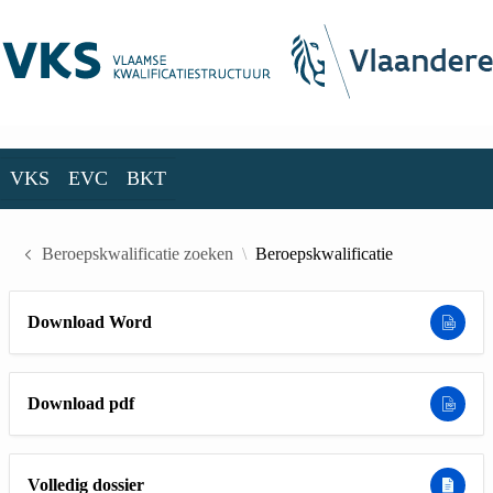
Skip to Main Content
VKS
EVC
BKT
VKS
EVC
BKT
Beroepskwalificatie zoeken
Beroepskwalificatie
Download Word
Download pdf
Volledig dossier