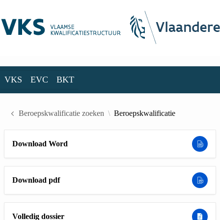
Skip to Main Content
VKS
EVC
BKT
VKS
EVC
BKT
Beroepskwalificatie zoeken
Beroepskwalificatie
Download Word
Download pdf
Volledig dossier