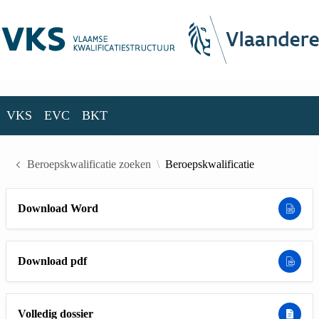
Skip to Main Content
VKS
EVC
BKT
VKS
EVC
BKT
Beroepskwalificatie zoeken
Beroepskwalificatie
Download Word
Download pdf
Volledig dossier