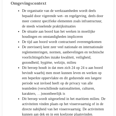
Omgevingscontext
De organisatie van de werkzaamheden wordt deels
bepaald door vigerende wet- en regelgeving, deels door
meer context specifieke elementen zoals infrastructuur,
de steeds wisselende praktijksituaties
De situatie aan boord kan het werken in moeilijke
houdingen en omstandigheden impliceren
De tijd aan boord wordt contractueel overeengekomen
De zeevisserij kent zeer veel nationale en internationale
reglementeringen, normen, aanbevelingen en technische
voorlichtingsfiches inzake kwaliteit, veiligheid,
gezondheid, hygiëne, welzijn, milieu
Dit beroep houdt in dat men zich 24 op 24 u aan boord
bevindt waarbij men moet kunnen leven en werken op
een beperkte oppervlakte en dit gedurende een langere
periode wat invloed heeft op de privacy van alle
teamleden (verschillende nationaliteiten, culturen,
karakters, …)onontbeerlijk is
Dit beroep wordt uitgeoefend in het maritiem milieu. De
activiteiten vinden plaats op het vissersvaartuig of in de
directe nabijheid van het vissersvaartuig. De activiteiten
kunnen aan dek en in een koelzone plaatsvinden.