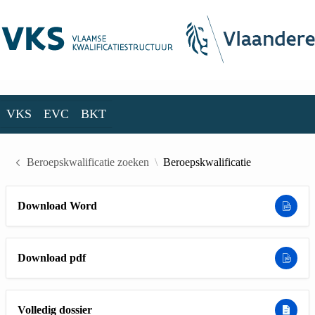
Skip to Main Content
VKS
EVC
BKT
VKS
EVC
BKT
Beroepskwalificatie zoeken
Beroepskwalificatie
Download Word
Download pdf
Volledig dossier