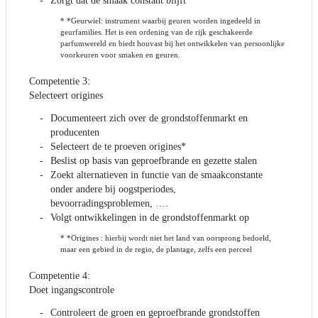
Zorgt dat de smaak constant blijft
* *Geurwiel: instrument waarbij geuren worden ingedeeld in
geurfamilies. Het is een ordening van de rijk geschakeerde
parfumwereld en biedt houvast bij het ontwikkelen van persoonlijke
voorkeuren voor smaken en geuren.
Competentie 3:
Selecteert origines
Documenteert zich over de grondstoffenmarkt en
producenten
Selecteert de te proeven origines*
Beslist op basis van geproefbrande en gezette stalen
Zoekt alternatieven in functie van de smaakconstante
onder andere bij oogstperiodes,
bevoorradingsproblemen, ….
Volgt ontwikkelingen in de grondstoffenmarkt op
* *Origines : hierbij wordt niet het land van oorsprong bedoeld,
maar een gebied in de regio, de plantage, zelfs een perceel
Competentie 4:
Doet ingangscontrole
Controleert de groen en geproefbrande grondstoffen