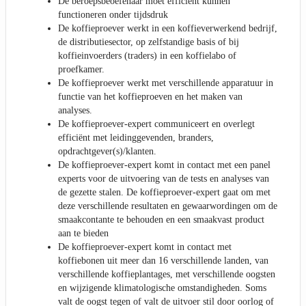
De beroepsbeoefenaar moet efficiënt kunnen
functioneren onder tijdsdruk
De koffieproever werkt in een koffieverwerkend bedrijf,
de distributiesector, op zelfstandige basis of bij
koffieinvoerders (traders) in een koffielabo of
proefkamer.
De koffieproever werkt met verschillende apparatuur in
functie van het koffieproeven en het maken van
analyses.
De koffieproever-expert communiceert en overlegt
efficiënt met leidinggevenden, branders,
opdrachtgever(s)/klanten.
De koffieproever-expert komt in contact met een panel
experts voor de uitvoering van de tests en analyses van
de gezette stalen. De koffieproever-expert gaat om met
deze verschillende resultaten en gewaarwordingen om de
smaakcontante te behouden en een smaakvast product
aan te bieden
De koffieproever-expert komt in contact met
koffiebonen uit meer dan 16 verschillende landen, van
verschillende koffieplantages, met verschillende oogsten
en wijzigende klimatologische omstandigheden. Soms
valt de oogst tegen of valt de uitvoer stil door oorlog of