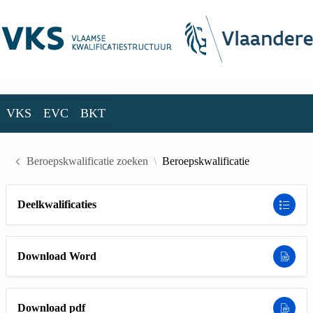
Skip to Main Content
VKS
EVC
BKT
VKS
EVC
BKT
Beroepskwalificatie zoeken
Beroepskwalificatie
Deelkwalificaties
Download Word
Download pdf