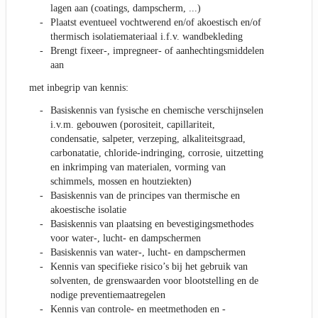
lagen aan (coatings, dampscherm, ...)
Plaatst eventueel vochtwerend en/of akoestisch en/of
thermisch isolatiemateriaal i.f.v. wandbekleding
Brengt fixeer-, impregneer- of aanhechtingsmiddelen
aan
met inbegrip van kennis:
Basiskennis van fysische en chemische verschijnselen
i.v.m. gebouwen (porositeit, capillariteit,
condensatie, salpeter, verzeping, alkaliteitsgraad,
carbonatatie, chloride-indringing, corrosie, uitzetting
en inkrimping van materialen, vorming van
schimmels, mossen en houtziekten)
Basiskennis van de principes van thermische en
akoestische isolatie
Basiskennis van plaatsing en bevestigingsmethodes
voor water-, lucht- en dampschermen
Basiskennis van water-, lucht- en dampschermen
Kennis van specifieke risico’s bij het gebruik van
solventen, de grenswaarden voor blootstelling en de
nodige preventiemaatregelen
Kennis van controle- en meetmethoden en -