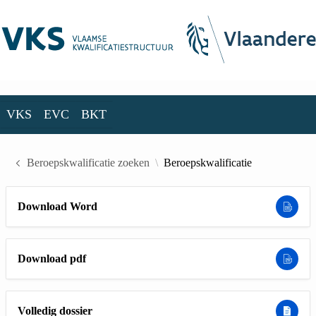
Skip to Main Content
VKS
EVC
BKT
VKS
EVC
BKT
Beroepskwalificatie zoeken
Beroepskwalificatie
Download Word
Download pdf
Volledig dossier