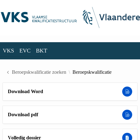
Skip to Main Content
VKS
EVC
BKT
VKS
EVC
BKT
Beroepskwalificatie zoeken
Beroepskwalificatie
Download Word
Download pdf
Volledig dossier