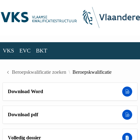
Skip to Main Content
VKS
EVC
BKT
VKS
EVC
BKT
Beroepskwalificatie zoeken
Beroepskwalificatie
Download Word
Download pdf
Volledig dossier