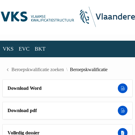
Skip to Main Content
VKS
EVC
BKT
VKS
EVC
BKT
Beroepskwalificatie zoeken
Beroepskwalificatie
Download Word
Download pdf
Volledig dossier