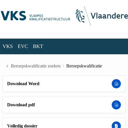
Skip to Main Content
VKS
EVC
BKT
VKS
EVC
BKT
Beroepskwalificatie zoeken
Beroepskwalificatie
Download Word
Download pdf
Volledig dossier