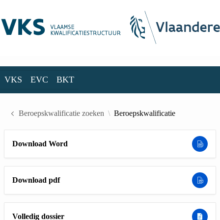
Skip to Main Content
VKS
EVC
BKT
VKS
EVC
BKT
Beroepskwalificatie zoeken
Beroepskwalificatie
Download Word
Download pdf
Volledig dossier