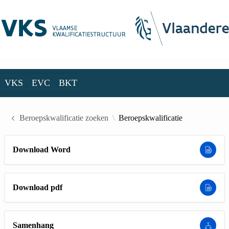
Skip to Main Content
VKS
EVC
BKT
VKS
EVC
BKT
Beroepskwalificatie zoeken
Beroepskwalificatie
Download Word
Download pdf
Samenhang