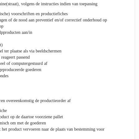
ine(straat), volgens de instructies indien van toepassing
ische) voorschriften en productiefiches
ngen of de nood aan preventief en/of correctief onderhoud op
op
lpproducten aan/in
t)
l ter plaatse als via beeldschermen
 reageert passend
eel of computergestuurd af
 geproduceerde goederen
ondes
ren overeenkomstig de productieorder af
iche
oduct op de daartoe voorziene pallet
misch om met de goederen
at het product vervoeren naar de plaats van bestemming voor