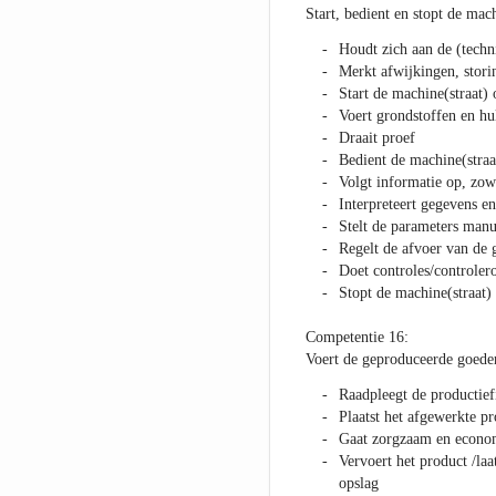
Start, bedient en stopt de mach
Houdt zich aan de (techn
Merkt afwijkingen, stori
Start de machine(straat) 
Voert grondstoffen en hu
Draait proef
Bedient de machine(straa
Volgt informatie op, zowe
Interpreteert gegevens en
Stelt de parameters manu
Regelt de afvoer van de
Doet controles/controler
Stopt de machine(straat)
Competentie 16:
Voert de geproduceerde goede
Raadpleegt de productief
Plaatst het afgewerkte pr
Gaat zorgzaam en econo
Vervoert het product /la
opslag