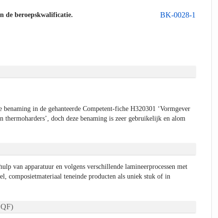
BK-0028-1
an de beroepskwalificatie.
de benaming in de gehanteerde Competent-fiche H320301 ‘Vormgever
in thermoharders’, doch deze benaming is zeer gebruikelijk en alom
ulp van apparatuur en volgens verschillende lamineerprocessen met
l, composietmateriaal teneinde producten als uniek stuk of in
.
QF)