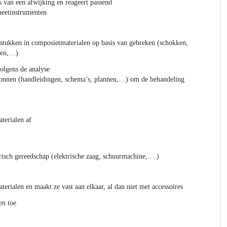
s van een afwijking en reageert passend
meetinstrumenten
stukken in composietmaterialen op basis van gebreken (schokken,
ssen,…)
olgens de analyse
ronnen (handleidingen, schema’s, plannen,…) om de behandeling
terialen af
risch gereedschap (elektrische zaag, schuurmachine,….)
terialen en maakt ze vast aan elkaar, al dan niet met accessoires
en toe