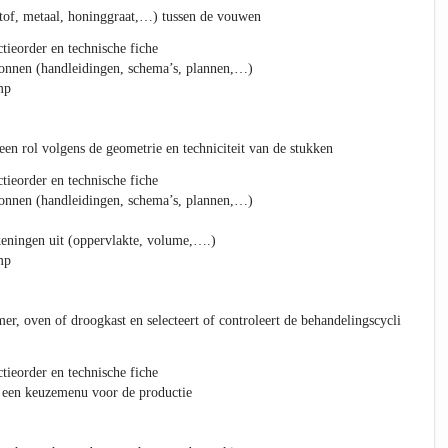
tstof, metaal, honinggraat,…) tussen de vouwen
tieorder en technische fiche
ronnen (handleidingen, schema’s, plannen,…)
mp
een rol volgens de geometrie en techniciteit van de stukken
tieorder en technische fiche
ronnen (handleidingen, schema’s, plannen,…)
keningen uit (oppervlakte, volume,….)
mp
mer, oven of droogkast en selecteert of controleert de behandelingscycli
tieorder en technische fiche
 een keuzemenu voor de productie