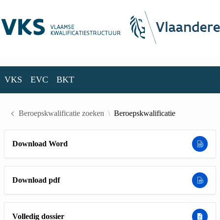
Skip to Main Content
VKS
EVC
BKT
VKS
EVC
BKT
Beroepskwalificatie zoeken
Beroepskwalificatie
Download Word
Download pdf
Volledig dossier