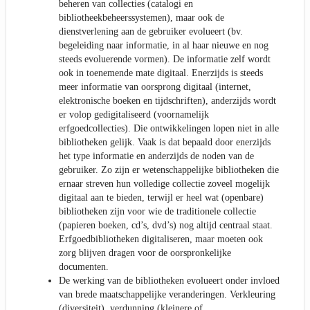
beheren van collecties (catalogi en
bibliotheekbeheerssystemen), maar ook de
dienstverlening aan de gebruiker evolueert (bv.
begeleiding naar informatie, in al haar nieuwe en nog
steeds evoluerende vormen). De informatie zelf wordt
ook in toenemende mate digitaal. Enerzijds is steeds
meer informatie van oorsprong digitaal (internet,
elektronische boeken en tijdschriften), anderzijds wordt
er volop gedigitaliseerd (voornamelijk
erfgoedcollecties). Die ontwikkelingen lopen niet in alle
bibliotheken gelijk. Vaak is dat bepaald door enerzijds
het type informatie en anderzijds de noden van de
gebruiker. Zo zijn er wetenschappelijke bibliotheken die
ernaar streven hun volledige collectie zoveel mogelijk
digitaal aan te bieden, terwijl er heel wat (openbare)
bibliotheken zijn voor wie de traditionele collectie
(papieren boeken, cd’s, dvd’s) nog altijd centraal staat.
Erfgoedbibliotheken digitaliseren, maar moeten ook
zorg blijven dragen voor de oorspronkelijke
documenten.
De werking van de bibliotheken evolueert onder invloed
van brede maatschappelijke veranderingen. Verkleuring
(diversiteit), verdunning (kleinere of