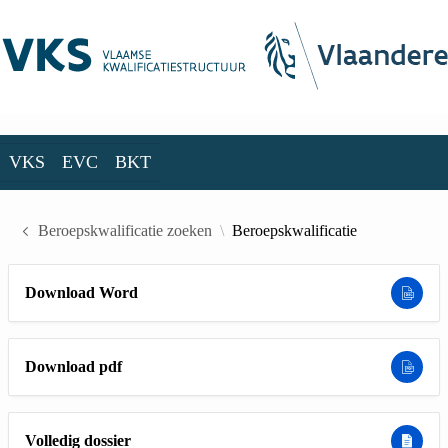
Skip to Main Content
VKS
EVC
BKT
VKS
EVC
BKT
Beroepskwalificatie zoeken
Beroepskwalificatie
Download Word
Download pdf
Volledig dossier