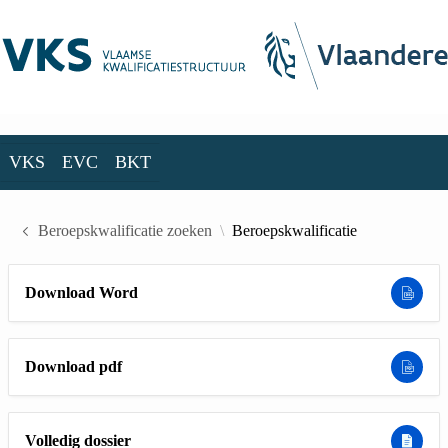
Skip to Main Content
VKS
EVC
BKT
VKS
EVC
BKT
Beroepskwalificatie zoeken
Beroepskwalificatie
Download Word
Download pdf
Volledig dossier