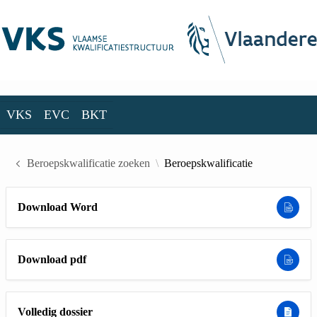
Skip to Main Content
VKS
EVC
BKT
VKS
EVC
BKT
Beroepskwalificatie zoeken
Beroepskwalificatie
Download Word
Download pdf
Volledig dossier