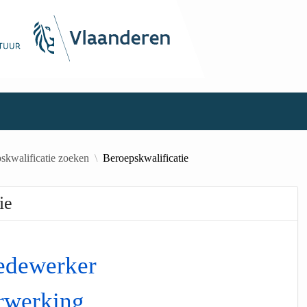
skwalificatie zoeken
Beroepskwalificatie
ie
edewerker
rwerking