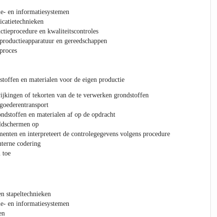
tie- en informatiesystemen
catietechnieken
ctieprocedure en kwaliteitscontroles
 productieapparatuur en gereedschappen
proces
stoffen en materialen voor de eigen productie
ijkingen of tekorten van de te verwerken grondstoffen
 goederentransport
ndstoffen en materialen af op de opdracht
eldschermen op
menten en interpreteert de controlegegevens volgens procedure
nterne codering
 toe
en stapeltechnieken
tie- en informatiesystemen
en