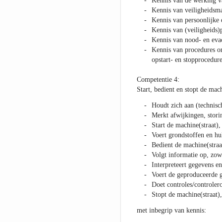
Kennis van de werking va
Kennis van veiligheidsma
Kennis van persoonlijke 
Kennis van (veiligheids
Kennis van nood- en eva
Kennis van procedures om
opstart- en stopprocedure
Competentie 4:
Start, bedient en stopt de mac
Houdt zich aan (technisc
Merkt afwijkingen, stori
Start de machine(straat), 
Voert grondstoffen en hu
Bedient de machine(straat
Volgt informatie op, zowe
Interpreteert gegevens en
Voert de geproduceerde 
Doet controles/controler
Stopt de machine(straat),
met inbegrip van kennis: