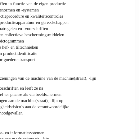
ffen in functie van de eigen productie
itsnormen en -systemen
ctieprocedure en kwaliteitscontroles
 productieapparatuur en gereedschappen
atregelen en -voorschriften
en collectieve beschermingsmiddelen
)pictogrammen
hef- en tiltechnieken
n productidentificatie
or goederentransport
zieningen van de machine van de machine(straat), -lijn
rschriften en leeft ze na
l ter plaatse als via beeldschermen
gen aan de machine(straat), -lijn op
gheidsrisico’s aan de verantwoordelijke
 noodgevallen
tie- en informatiesystemen