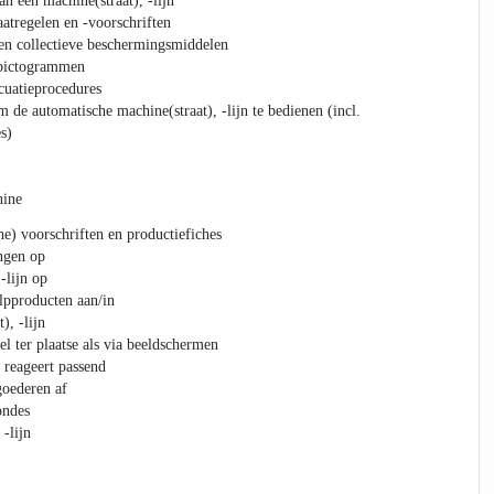
n een machine(straat), -lijn
atregelen en -voorschriften
en collectieve beschermingsmiddelen
)pictogrammen
cuatieprocedures
 de automatische machine(straat), -lijn te bedienen (incl.
s)
hine
he) voorschriften en productiefiches
ngen op
-lijn op
lpproducten aan/in
), -lijn
l ter plaatse als via beeldschermen
 reageert passend
goederen af
ondes
 -lijn