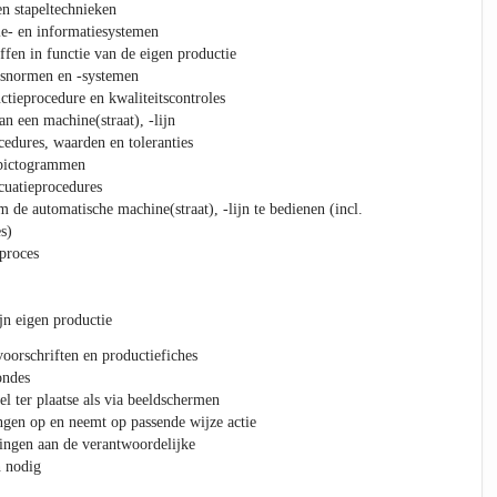
en stapeltechnieken
tie- en informatiesystemen
ffen in functie van de eigen productie
itsnormen en -systemen
ctieprocedure en kwaliteitscontroles
n een machine(straat), -lijn
cedures, waarden en toleranties
)pictogrammen
cuatieprocedures
 de automatische machine(straat), -lijn te bedienen (incl.
s)
proces
jn eigen productie
voorschriften en productiefiches
ondes
l ter plaatse als via beeldschermen
ngen op en neemt op passende wijze actie
ingen aan de verantwoordelijke
n nodig