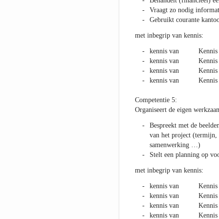
Behandelt (financieel) ee
Vraagt zo nodig informat
Gebruikt courante kanto
met inbegrip van kennis:
kennis van Kennis va
kennis van Kennis van 
kennis van Kennis van
kennis van Kennis va
Competentie 5:
Organiseert de eigen werkzaa
Bespreekt met de beelden
van het project (termijn,
samenwerking …)
Stelt een planning op v
met inbegrip van kennis:
kennis van Kennis esth
kennis van Kennis ges
kennis van Kennis van
kennis van Kennis van