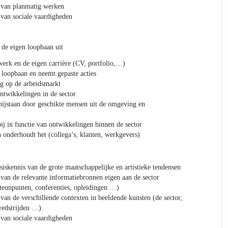
n planmatig werken
 sociale vaardigheden
de eigen loopbaan uit
erk en de eigen carrière (CV, portfolio,…)
n loopbaan en neemt gepaste acties
ig op de arbeidsmarkt
ontwikkelingen in de sector
bijstaan door geschikte mensen uit de omgeving en
ij in functie van ontwikkelingen binnen de sector
onderhoudt het (collega’s, klanten, werkgevers)
nnis van de grote maatschappelijke en artistieke tendensen
de relevante informatiebronnen eigen aan de sector
 steunpunten, conferenties, opleidingen …)
e verschillende contexten in beeldende kunsten (de sector,
wedstrijden …).
 sociale vaardigheden