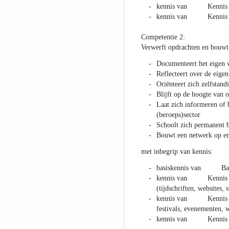
kennis van Kennis va
kennis van Kennis van
Competentie 2:
Verwerft opdrachten en bouwt 
Documenteert het eigen w
Reflecteert over de eige
Oriënteert zich zelfstand
Blijft op de hoogte van 
Laat zich informeren of 
(beroeps)sector
Schoolt zich permanent b
Bouwt een netwerk op en 
met inbegrip van kennis:
basiskennis van Basiske
kennis van Kennis van 
(tijdschriften, websites,
kennis van Kennis van d
festivals, evenementen, 
kennis van Kennis van