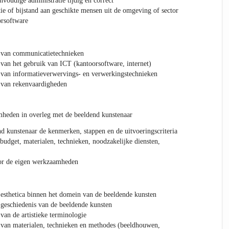
nvoudige administratie tijdig en correct
ie of bijstand aan geschikte mensen uit de omgeving of sector
orsoftware
n communicatietechnieken
het gebruik van ICT (kantoorsoftware, internet)
 informatieverwervings- en verwerkingstechnieken
n rekenvaardigheden
mheden in overleg met de beeldend kunstenaar
d kunstenaar de kenmerken, stappen en de uitvoeringscriteria
 budget, materialen, technieken, noodzakelijke diensten,
oor de eigen werkzaamheden
etica binnen het domein van de beeldende kunsten
chiedenis van de beeldende kunsten
 de artistieke terminologie
 materialen, technieken en methodes (beeldhouwen,