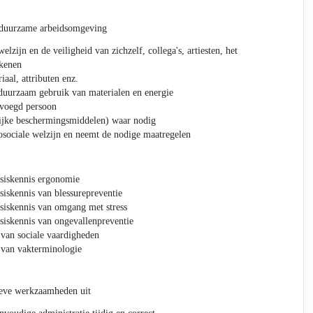
 duurzame arbeidsomgeving
lzijn en de veiligheid van zichzelf, collega's, artiesten, het
kkenen
aal, attributen enz.
duurzaam gebruik van materialen en energie
bevoegd persoon
jke beschermingsmiddelen) waar nodig
sociale welzijn en neemt de nodige maatregelen
skennis ergonomie
ennis van blessurepreventie
kennis van omgang met stress
kennis van ongevallenpreventie
 sociale vaardigheden
n vakterminologie
tieve werkzaamheden uit