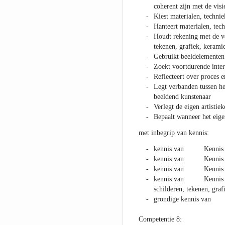
coherent zijn met de vis
Kiest materialen, techni
Hanteert materialen, tec
Houdt rekening met de ve
tekenen, grafiek, kerami
Gebruikt beeldelementen 
Zoekt voortdurende inter
Reflecteert over proces e
Legt verbanden tussen het
beeldend kunstenaar
Verlegt de eigen artistie
Bepaalt wanneer het eige
met inbegrip van kennis:
kennis van Kennis esth
kennis van Kennis ges
kennis van Kennis van 
kennis van Kennis van
schilderen, tekenen, gra
grondige kennis van Gr
Competentie 8: