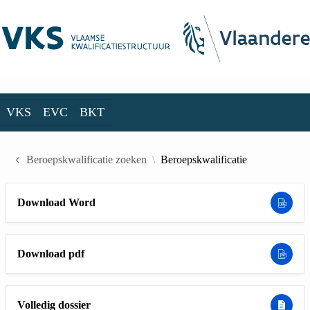
Skip to Main Content
VKS
EVC
BKT
VKS
EVC
BKT
Beroepskwalificatie zoeken
Beroepskwalificatie
Download Word
Download pdf
Volledig dossier