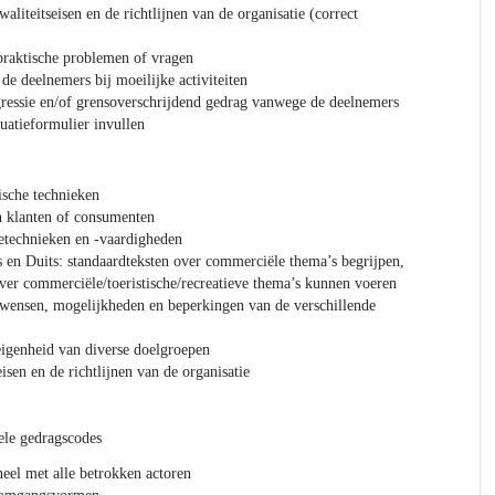
liteitseisen en de richtlijnen van de organisatie (correct
praktische problemen of vragen
de deelnemers bij moeilijke activiteiten
ressie en/of grensoverschrijdend gedrag vanwege de deelnemers
uatieformulier invullen
ische technieken
n klanten of consumenten
technieken en -vaardigheden
 en Duits: standaardteksten over commerciële thema’s begrijpen,
ver commerciële/toeristische/recreatieve thema’s kunnen voeren
 wensen, mogelijkheden en beperkingen van de verschillende
eigenheid van diverse doelgroepen
isen en de richtlijnen van de organisatie
ele gedragscodes
eel met alle betrokken actoren