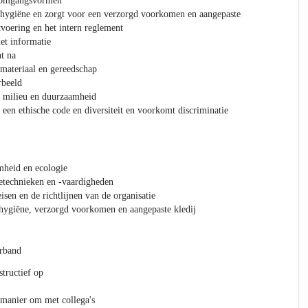
e omgangsvormen
 hygiëne en zorgt voor een verzorgd voorkomen en aangepaste
tvoering en het intern reglement
et informatie
t na
materiaal en gereedschap
rbeeld
 milieu en duurzaamheid
een ethische code en diversiteit en voorkomt discriminatie
mheid en ecologie
technieken en -vaardigheden
isen en de richtlijnen van de organisatie
hygiëne, verzorgd voorkomen en aangepaste kledij
erband
structief op
 manier om met collega's