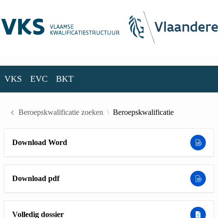
Skip to Main Content
VKS
EVC
BKT
VKS
EVC
BKT
Beroepskwalificatie zoeken
Beroepskwalificatie
Download Word
Download pdf
Volledig dossier