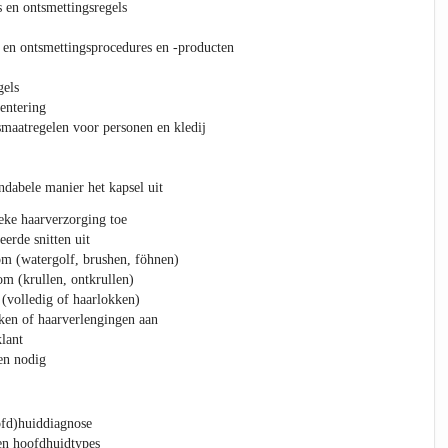
 en ontsmettingsregels
en ontsmettingsprocedures en -producten
gels
entering
maatregelen voor personen en kledij
ndabele manier het kapsel uit
eke haarverzorging toe
erde snitten uit
 om (watergolf, brushen, föhnen)
om (krullen, ontkrullen)
 (volledig of haarlokken)
ken of haarverlengingen aan
lant
ien nodig
ofd)huiddiagnose
en hoofdhuidtypes