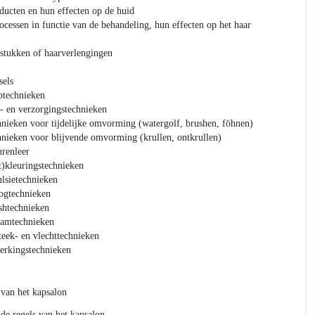
ducten en hun effecten op de huid
cessen in functie van de behandeling, hun effecten op het haar
stukken of haarverlengingen
sels
ptechnieken
- en verzorgingstechnieken
nieken voor tijdelijke omvorming (watergolf, brushen, föhnen)
hnieken voor blijvende omvorming (krullen, ontkrullen)
urenleer
t)kleuringstechnieken
lsietechnieken
ogtechnieken
shtechnieken
kamtechnieken
eek- en vlechttechnieken
erkingstechnieken
 van het kapsalon
de regels van het kapsalon