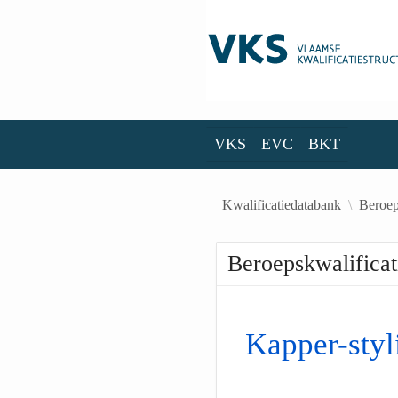
Skip to Main Content
VKS
EVC
BKT
VKS
EVC
BKT
Kwalificatiedatabank
Beroep
Beroepskwalificat
Kapper-styl