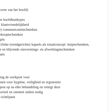
vorm van het hoofd)
en hoofdhuidtypes
 klantvriendelijkheid
e) communicatietechnieken
erkooptechnieken
gels
fieke (trendgerichte) kapsels als totaalconcept: kniptechnieken,
jke en blijvende omvormings- en afwerkingstechnieken
sels
ling de werkpost voor
ijnen voor hygiëne, veiligheid en ergonomie
ost op na elke behandeling en reinigt deze
terieel en ontsmet indien nodig
 richtlijnen