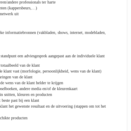
en/andere professionals ter harte
nten (kappersbeurs,…)
netwerk uit
eke informatiebronnen (vakbladen, shows, internet, modebladen,
 standpunt een adviesgesprek aangepast aan de individuele klant
 totaalbeeld van de klant
e klant vast (morfologie, persoonlijkheid, wens van de klant)
aringen van de klant
de wens van de klant helder te krijgen
selboeken, andere media en/of de kleurenkaart
in snitten, kleuren en producten
 beste past bij een klant
lant het gewenste resultaat en de uitvoering (stappen om tot het
schikte producten