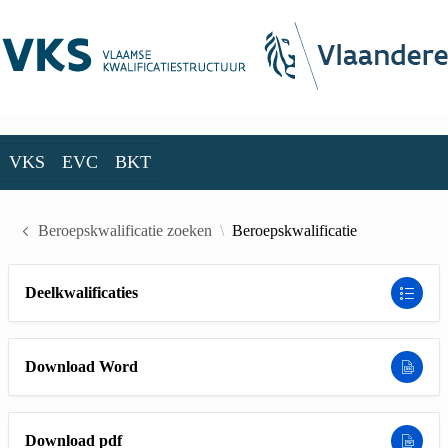
Skip to Main Content
VKS
EVC
BKT
VKS
EVC
BKT
Beroepskwalificatie zoeken
Beroepskwalificatie
Deelkwalificaties
Download Word
Download pdf