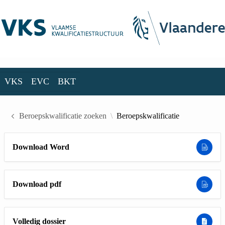
Skip to Main Content
VKS
EVC
BKT
VKS
EVC
BKT
Beroepskwalificatie zoeken
Beroepskwalificatie
Download Word
Download pdf
Volledig dossier