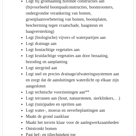
Legt bij groenaanleg horende constructies aan
(bijvoorbeeld boompaalconstructies, boomroosters,
ondergrondse verankering van bomen,
groeiplaatsverbetering van bomen, boomplaten,
bescherming tegen vraatschade, haagsteun en
haagversterking)
Legt (biologische) vijvers of waterpartijen aan
Legt drainage aan
Legt houtachtige vegetaties aan
Legt kruidachtige vegetaties aan door bezaaiing,
bezoding en aanplanting
Legt siergrind aan
Legt snel en precies drainage/afwateringssystemen aan
en zorgt dat de aansluitingen waterdicht op elkaar zijn
aangesloten
Legt technische voorzieningen aan**
Legt terrassen aan (hout, natuurstenen, sierklinkers,…)
Legt (tuin)paden en opritten aan
Legt water-, moeras en oeverbeplantingen aan
Maakt de grond zaaiklaar
Maakt het terrein klaar voor de aanlegwerkzaamheden
Ontstronkt bomen
Past hef- en tiltechnieken toe