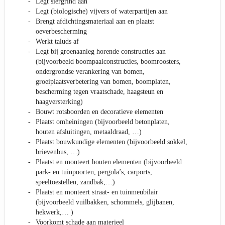
Legt siergrind aan
Legt (biologische) vijvers of waterpartijen aan
Brengt afdichtingsmateriaal aan en plaatst
oeverbescherming
Werkt taluds af
Legt bij groenaanleg horende constructies aan
(bijvoorbeeld boompaalconstructies, boomroosters,
ondergrondse verankering van bomen,
groeiplaatsverbetering van bomen, boomplaten,
bescherming tegen vraatschade, haagsteun en
haagversterking)
Bouwt rotsboorden en decoratieve elementen
Plaatst omheiningen (bijvoorbeeld betonplaten,
houten afsluitingen, metaaldraad, …)
Plaatst bouwkundige elementen (bijvoorbeeld sokkel,
brievenbus, …)
Plaatst en monteert houten elementen (bijvoorbeeld
park- en tuinpoorten, pergola’s, carports,
speeltoestellen, zandbak,…)
Plaatst en monteert straat- en tuinmeubilair
(bijvoorbeeld vuilbakken, schommels, glijbanen,
hekwerk,… )
Voorkomt schade aan materieel