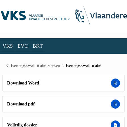
Skip to Main Content
VKS
EVC
BKT
VKS
EVC
BKT
Beroepskwalificatie zoeken
Beroepskwalificatie
Download Word
Download pdf
Volledig dossier