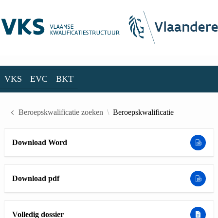
Skip to Main Content
VKS
EVC
BKT
VKS
EVC
BKT
Beroepskwalificatie zoeken
Beroepskwalificatie
Download Word
Download pdf
Volledig dossier