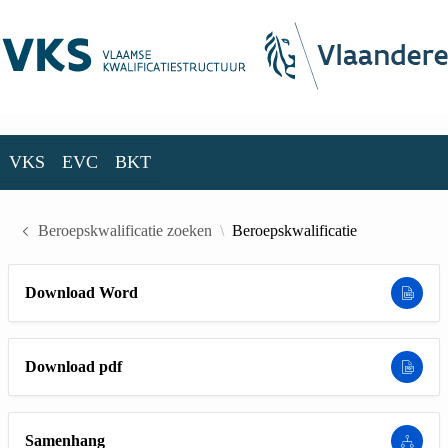
Skip to Main Content
VKS
EVC
BKT
VKS
EVC
BKT
Beroepskwalificatie zoeken
Beroepskwalificatie
Download Word
Download pdf
Samenhang