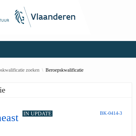
skwalificatie zoeken
Beroepskwalificatie
ie
IN UPDATE
BK-0414-3
neast