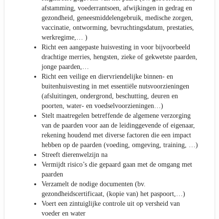
afstamming, voederrantsoen, afwijkingen in gedrag en
gezondheid, geneesmiddelengebruik, medische zorgen,
vaccinatie, ontworming, bevruchtingsdatum, prestaties,
werkregime,… )
Richt een aangepaste huisvesting in voor bijvoorbeeld
drachtige merries, hengsten, zieke of gekwetste paarden,
jonge paarden,…
Richt een veilige en diervriendelijke binnen- en
buitenhuisvesting in met essentiële nutsvoorzieningen
(afsluitingen, ondergrond, beschutting, deuren en
poorten, water- en voedselvoorzieningen…)
Stelt maatregelen betreffende de algemene verzorging
van de paarden voor aan de leidinggevende of eigenaar,
rekening houdend met diverse factoren die een impact
hebben op de paarden (voeding, omgeving, training, …)
Streeft dierenwelzijn na
Vermijdt risico’s die gepaard gaan met de omgang met
paarden
Verzamelt de nodige documenten (bv.
gezondheidscertificaat, (kopie van) het paspoort,…)
Voert een zintuiglijke controle uit op versheid van
voeder en water