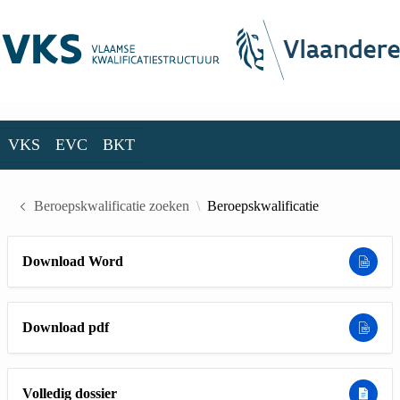
Skip to Main Content
VKS
EVC
BKT
VKS
EVC
BKT
Beroepskwalificatie zoeken
Beroepskwalificatie
Download Word
Download pdf
Volledig dossier