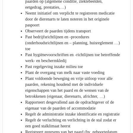
paarden op (algemene conditie, ziektebeelden,
eetgedrag, prestaties,…)
Neemt initiatief om verplicht te registreren medicatie
door de dierenarts te laten noteren in het originele
paspoort
Observeert de paarden tijdens transport
Past bedrijfsrichtlijnen en -procedures
(onderhoudsrichtlijnen en – planning, huisreglement …)
toe
Past hygiënevoorschriften en -richtlijnen toe betreffende
werk- en beschermkledij
Past regelgeving inzake milieu toe
Plant de overgang van melk naar vaste voeding
Plant voldoende beweging en vrije uitloop voor alle
paarden, rekening houdend met de individuele
eigenschappen van het paard en de wensen van de
betrokkenen (eigenaar, dierenarts, africhter, …)
Rapporteert desgevallend aan de opdrachtgever of de
eigenaar van de paarden of accommodatie
Regelt de administratie inzake identificatie en registratie
Regelt de verluchting en verlichting in de stal zodat er
een goed stalklimaat heerst
Registreert gegevens van het paard (bv. geboortedatum,