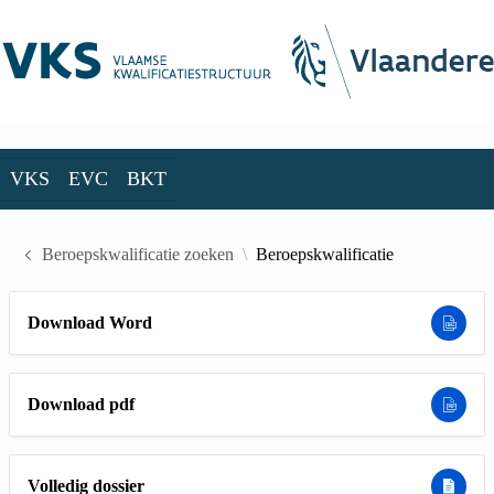
Skip to Main Content
VKS
EVC
BKT
VKS
EVC
BKT
Beroepskwalificatie zoeken
Beroepskwalificatie
Download Word
Download pdf
Volledig dossier