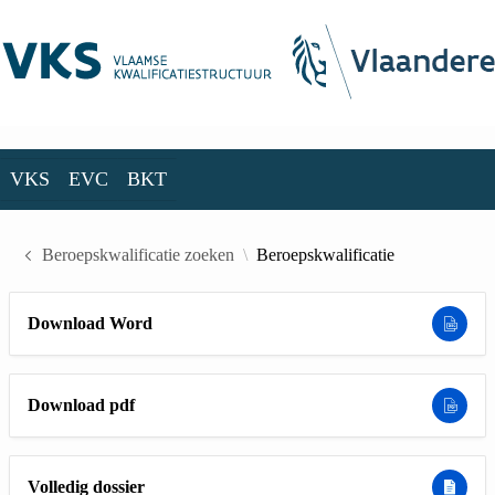
Skip to Main Content
VKS
EVC
BKT
VKS
EVC
BKT
Beroepskwalificatie zoeken
Beroepskwalificatie
Download Word
Download pdf
Volledig dossier