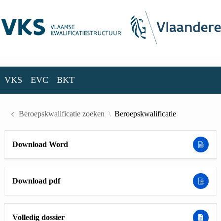
Skip to Main Content
VKS
EVC
BKT
VKS
EVC
BKT
Beroepskwalificatie zoeken
Beroepskwalificatie
Download Word
Download pdf
Volledig dossier