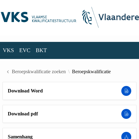
Skip to Main Content
VKS
EVC
BKT
VKS
EVC
BKT
Beroepskwalificatie zoeken
Beroepskwalificatie
Download Word
Download pdf
Samenhang