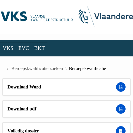
Skip to Main Content
VKS
EVC
BKT
VKS
EVC
BKT
Beroepskwalificatie zoeken
Beroepskwalificatie
Download Word
Download pdf
Volledig dossier