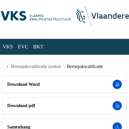
Skip to Main Content
VKS
EVC
BKT
VKS
EVC
BKT
Beroepskwalificatie zoeken
Beroepskwalificatie
Download Word
Download pdf
Samenhang