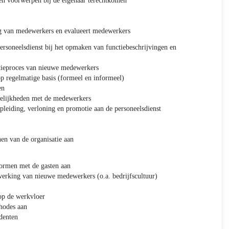
en voorwerpen bij de eigenaar terechtkomen
ng van medewerkers en evalueert medewerkers
personeelsdienst bij het opmaken van functiebeschrijvingen en
ctieproces van nieuwe medewerkers
 regelmatige basis (formeel en informeel)
en
elijkheden met de medewerkers
opleiding, verloning en promotie aan de personeelsdienst
nen van de organisatie aan
ormen met de gasten aan
werking van nieuwe medewerkers (o.a. bedrijfscultuur)
op de werkvloer
hodes aan
udenten