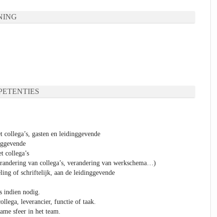
NING
ETENTIES
t collega’s, gasten en leidinggevende
nggevende
t collega’s
verandering van collega’s, verandering van werkschema…)
ng of schriftelijk, aan de leidinggevende
s indien nodig.
ollega, leverancier, functie of taak.
ame sfeer in het team.