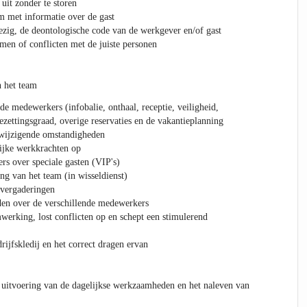
it zonder te storen
m met informatie over de gast
ezig, de deontologische code van de werkgever en/of gast
men of conflicten met de juiste personen
n het team
de medewerkers (infobalie, onthaal, receptie, veiligheid,
bezettingsgraad, overige reservaties en de vakantieplanning
 wijzigende omstandigheden
lijke werkkrachten op
s over speciale gasten (VIP's)
ing van het team (in wisseldienst)
mvergaderingen
en over de verschillende medewerkers
werking, lost conflicten op en schept een stimulerend
ijfskledij en het correct dragen ervan
e uitvoering van de dagelijkse werkzaamheden en het naleven van