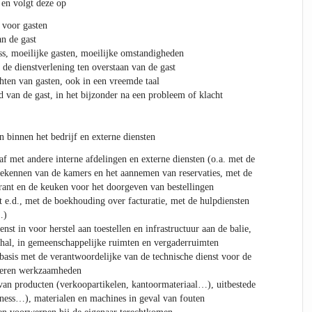
 en volgt deze op
 voor gasten
an de gast
ss, moeilijke gasten, moeilijke omstandigheden
 de dienstverlening ten overstaan van de gast
hten van gasten, ook in een vreemde taal
d van de gast, in het bijzonder na een probleem of klacht
 binnen het bedrijf en externe diensten
af met andere interne afdelingen en externe diensten (o.a. met de
ekennen van de kamers en het aannemen van reservaties, met de
rant en de keuken voor het doorgeven van bestellingen
 e.d., met de boekhouding over facturatie, met de hulpdiensten
…)
nst in voor herstel aan toestellen en infrastructuur aan de balie,
 hal, in gemeenschappelijke ruimten en vergaderruimten
basis met de verantwoordelijke van de technische dienst voor de
voeren werkzaamheden
 van producten (verkoopartikelen, kantoormateriaal…), uitbestede
ness…), materialen en machines in geval van fouten