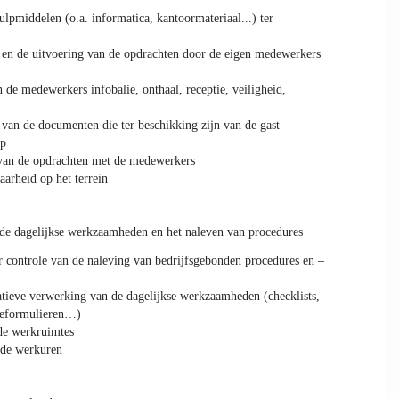
lpmiddelen (o.a. informatica, kantoormateriaal...) ter
 en de uitvoering van de opdrachten door de eigen medewerkers
 de medewerkers infobalie, onthaal, receptie, veiligheid,
t van de documenten die ter beschikking zijn van de gast
op
 van de opdrachten met de medewerkers
aarheid op het terrein
 de dagelijkse werkzaamheden en het naleven van procedures
er controle van de naleving van bedrijfsgebonden procedures en –
atieve verwerking van de dagelijkse werkzaamheden (checklists,
tieformulieren…)
de werkruimtes
rde werkuren