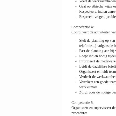
Voert de werkzaamheden u
Gaat op ethische wijze o
Respecteert, indien aanw
Bespreekt vragen, proble
Competentie 4:
Coördineert de activiteiten va
Stelt de planning op van 
telefonie...) volgens de 
Past de planning aan bij
Roept indien nodig tijde
Informeert de medewerker
Leidt de dagelijkse brief
Organiseert en leidt tea
Verdeelt de werkzaamhed
Verzekert een goede team
werkklimaat
Zorgt voor de nodige bedr
Competentie 5:
Organiseert en superviseert d
procedures