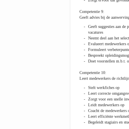
Zorgt ervoor dat gevond
Competentie 9:
Geeft advies bij de aanwervi
Geeft suggesties aan de 
vacatures
Neemt deel aan het sele
Evalueert medewerkers op
Formuleert verbeterpunt
Bespreekt opleidingsmog
Doet voorstellen m.b.t. 
Competentie 10:
Leert medewerkers de richtlij
Stelt werkfiches op
Leert correcte omgangsv
Zorgt voor een snelle in
Leidt medewerkers op
Coacht de medewerkers 
Leert efficiënte werkmet
Begeleidt stagiairs en st