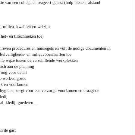
itie van een collega en reageert gepast (hulp bieden, afstand
 milieu, kwaliteit en welzijn
hef- en tiltechnieken toe)
reven procedures en huisregels en vult de nodige documenten in
dselveiligheids- en milieuvoorschriften toe
ënte wijze tussen de verschillende werkplekken
zich aan de planning
oog voor detail
de werkvolgorde
erk en voorkomen
 hygiëne, zorgt voor een verzorgd voorkomen en draagt de
ledij
al, kledij, goederen…
an de gast