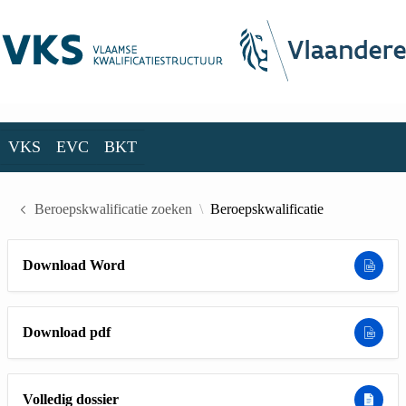
Skip to Main Content
VKS
EVC
BKT
VKS
EVC
BKT
Beroepskwalificatie zoeken
Beroepskwalificatie
Download Word
Download pdf
Volledig dossier